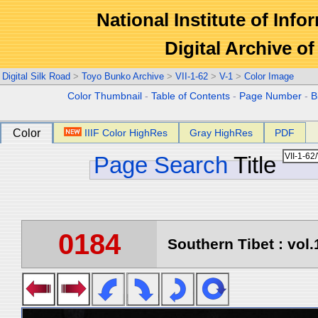
National Institute of Info
Digital Archive 
Digital Silk Road
>
Toyo Bunko Archive
>
VII-1-62
>
V-1
>
Color Image
Color Thumbnail
-
Table of Contents
-
Page Number
-
B
Color
IIIF Color HighRes
Gray HighRes
PDF
Page Search
Title
0184
Southern Tibet : vol.