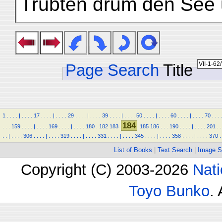
Trübten drum den See 
Page Search
Title
1
.
.
.
.
|
.
.
.
.
17
.
.
.
.
|
.
.
.
.
29
.
.
.
.
|
.
.
.
.
39
.
.
.
.
|
.
.
.
.
50
.
.
.
.
|
.
.
.
.
60
.
.
.
.
|
.
.
.
.
70
.
.
.
184
.
.
.
159
.
.
.
.
|
.
.
.
.
169
.
.
.
.
|
.
.
.
.
180
.
182
183
185
186
.
.
.
190
.
.
.
.
|
.
.
.
.
201
.
.
.
.
|
.
.
.
.
306
.
.
.
.
|
.
.
.
.
319
.
.
.
.
|
.
.
.
.
331
.
.
.
.
|
.
.
.
.
345
.
.
.
.
|
.
.
.
.
358
.
.
.
.
|
.
.
.
.
370
.
List of Books
|
Text Search
|
Image S
Copyright (C) 2003-2026
Nati
Toyo Bunko
.