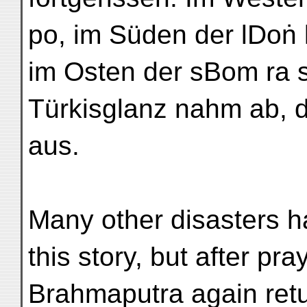
po, im Süden der lDoṅ 
im Osten der sBom ra s
Türkisglanz nahm ab, 
aus.
Many other disasters h
this story, but after pr
Brahmaputra again ret