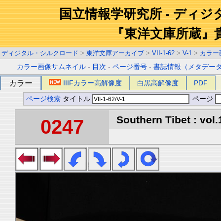
国立情報学研究所 - ディ
『東洋文庫所蔵』
ディジタル・シルクロード
>
東洋文庫アーカイブ
>
VII-1-62
>
V-1
>
カラー
カラー画像サムネイル
-
目次
-
ページ番号
-
書誌情報（メタデー
カラー
IIIFカラー高解像度
白黒高解像度
PDF
ページ検索
タイトル
ページ
Southern Tibet : vol.
0247