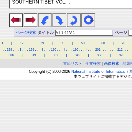
SOUTHERN TIBET, VOL. I.
ページ検索
タイトル
ページ
1
.
.
.
.
|
.
.
.
.
17
.
.
.
.
|
.
.
.
.
29
.
.
.
.
|
.
.
.
.
39
.
.
.
.
|
.
.
.
.
50
.
.
.
.
|
.
.
.
.
60
.
.
.
.
|
.
.
.
.
70
.
.
.
.
.
.
159
.
.
.
.
|
.
.
.
.
169
.
.
.
.
|
.
.
.
.
180
.
.
.
.
|
.
.
.
.
190
.
.
.
.
|
.
.
.
.
201
.
.
.
.
|
.
.
.
.
212
.
.
.
.
|
.
.
.
.
306
.
.
.
.
|
.
.
.
.
319
.
.
.
.
|
.
.
.
.
331
.
.
.
.
|
.
.
.
.
345
.
.
.
.
|
.
.
.
.
358
.
.
.
.
|
.
.
.
.
370
.
.
.
.
書籍リスト
|
全文検索
|
画像検索
|
地図
Copyright (C) 2003-2026
National Institute of Inform
本ウェブサイトに掲載するデジタ