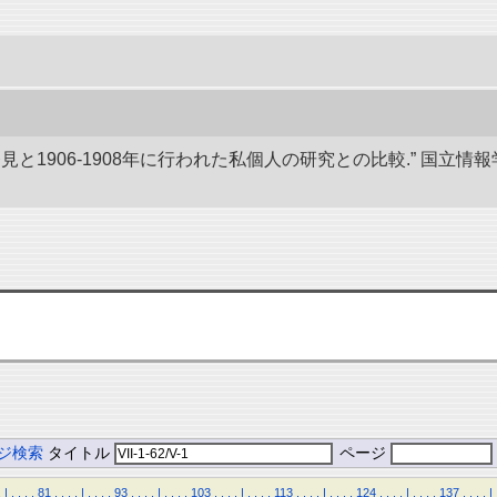
発見と1906-1908年に行われた私個人の研究との比較.” 国
ジ検索
タイトル
ページ
.
|
.
.
.
.
81
.
.
.
.
|
.
.
.
.
93
.
.
.
.
|
.
.
.
.
103
.
.
.
.
|
.
.
.
.
113
.
.
.
.
|
.
.
.
.
124
.
.
.
.
|
.
.
.
.
137
.
.
.
.
|