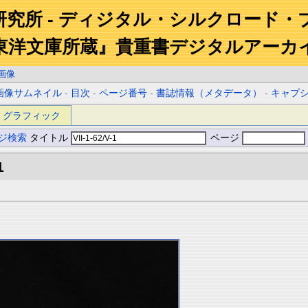
研究所 - ディジタル・シルクロード・
東洋文庫所蔵』貴重書デジタルアーカ
画像
画像サムネイル
-
目次
-
ページ番号
-
書誌情報（メタデータ）
-
キャプ
グラフィック
ジ検索
タイトル
ページ
1