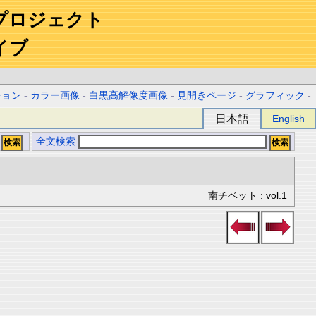
プロジェクト
イブ
ション
-
カラー画像
-
白黒高解像度画像
-
見開きページ
-
グラフィック
-
日本語
English
全文検索
南チベット : vol.1