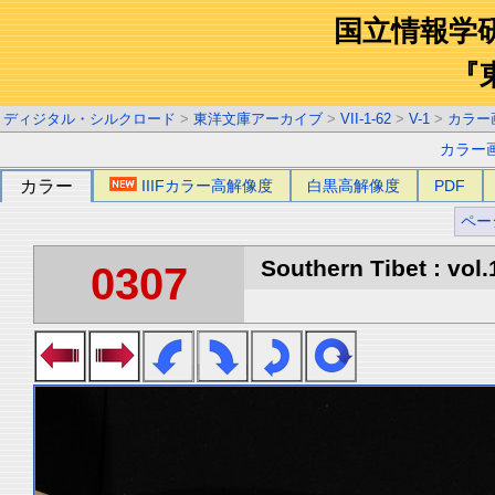
国立情報学
『
ディジタル・シルクロード
>
東洋文庫アーカイブ
>
VII-1-62
>
V-1
>
カラー
カラー
カラー
IIIFカラー高解像度
白黒高解像度
PDF
ペー
Southern Tibet : vol.
0307