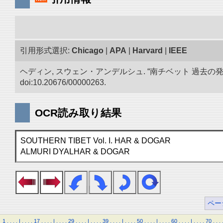
引用形式選択:
Chicago
|
APA
|
Harvard
|
IEEE
ヘディン, スウェン・アンデルシュ. “南チベット 過去の
doi:10.20676/00000263.
OCR読み取り結果
SOUTHERN TIBET Vol. I. HAR & DOGAR
ALMURI DYALHAR & DOGAR
ペー
1
.
.
.
.
|
.
.
.
.
17
.
.
.
.
|
.
.
.
.
29
.
.
.
.
|
.
.
.
.
39
.
.
.
.
|
.
.
.
.
50
.
.
.
.
|
.
.
.
.
60
.
.
.
.
|
.
.
.
.
70
.
.
.