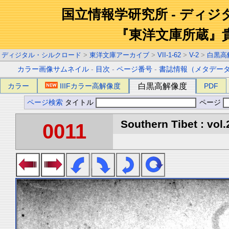
国立情報学研究所 - ディ
『東洋文庫所蔵』
ディジタル・シルクロード
>
東洋文庫アーカイブ
>
VII-1-62
>
V-2
>
白黒高
カラー画像サムネイル
-
目次
-
ページ番号
-
書誌情報（メタデー
カラー
IIIFカラー高解像度
白黒高解像度
PDF
ページ検索
タイトル
ページ
Southern Tibet : vol.
0011