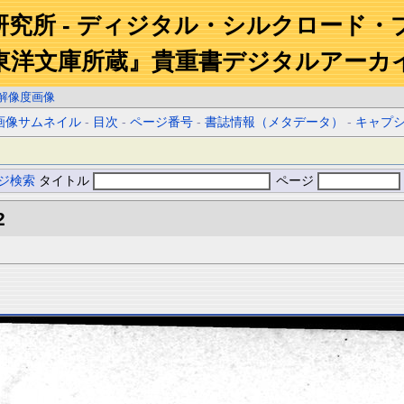
研究所 - ディジタル・シルクロード・
東洋文庫所蔵』貴重書デジタルアーカ
解像度画像
画像サムネイル
-
目次
-
ページ番号
-
書誌情報（メタデータ）
-
キャプ
ジ検索
タイトル
ページ
2