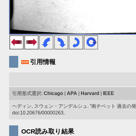
引用情報
引用形式選択:
Chicago
|
APA
|
Harvard
|
IEEE
ヘディン, スウェン・アンデルシュ. “南チベット 過去の
doi:10.20676/00000263.
OCR読み取り結果