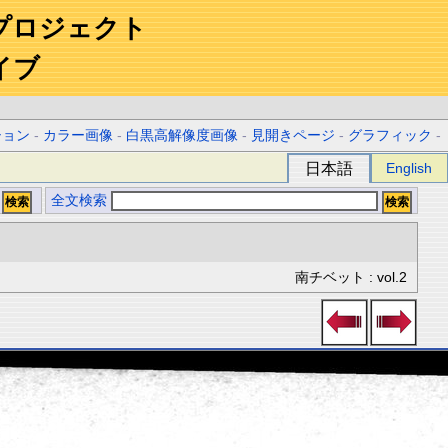
プロジェクト
イブ
ション
-
カラー画像
-
白黒高解像度画像
-
見開きページ
-
グラフィック
-
日本語
English
全文検索
南チベット : vol.2