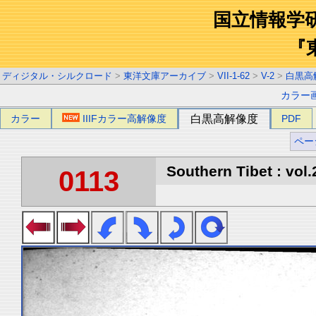
国立情報学
『
ディジタル・シルクロード
>
東洋文庫アーカイブ
>
VII-1-62
>
V-2
>
白黒高
カラー
カラー
IIIFカラー高解像度
白黒高解像度
PDF
ペー
Southern Tibet : vol.
0113