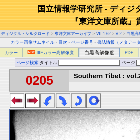
国立情報学研究所 - ディ
『東洋文庫所蔵』
ディジタル・シルクロード
>
東洋文庫アーカイブ
>
VII-1-62
>
V-2
>
白黒高
カラー画像サムネイル
-
目次
-
ページ番号
-
書誌情報（メタデー
カラー
IIIFカラー高解像度
白黒高解像度
PDF
ページ検索
タイトル
ページ
Southern Tibet : vol.
0205