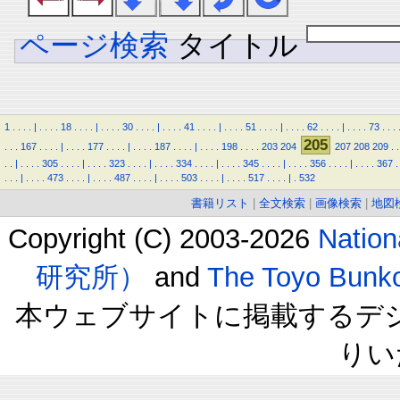
ページ検索
タイトル
1
.
.
.
.
|
.
.
.
.
18
.
.
.
.
|
.
.
.
.
30
.
.
.
.
|
.
.
.
.
41
.
.
.
.
|
.
.
.
.
51
.
.
.
.
|
.
.
.
.
62
.
.
.
.
|
.
.
.
.
73
.
.
.
205
.
.
.
167
.
.
.
.
|
.
.
.
.
177
.
.
.
.
|
.
.
.
.
187
.
.
.
.
|
.
.
.
.
198
.
.
.
.
203
204
207
208
209
.
.
.
.
|
.
.
.
.
305
.
.
.
.
|
.
.
.
.
323
.
.
.
.
|
.
.
.
.
334
.
.
.
.
|
.
.
.
.
345
.
.
.
.
|
.
.
.
.
356
.
.
.
.
|
.
.
.
.
367
.
.
.
.
|
.
.
.
.
473
.
.
.
.
|
.
.
.
.
487
.
.
.
.
|
.
.
.
.
503
.
.
.
.
|
.
.
.
.
517
.
.
.
.
|
.
532
書籍リスト
|
全文検索
|
画像検索
|
地図
Copyright (C) 2003-2026
Natio
研究所）
and
The Toyo B
本ウェブサイトに掲載するデ
りい