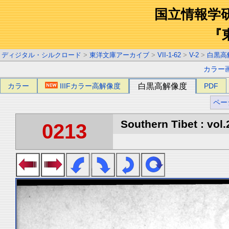
国立情報学
『
ディジタル・シルクロード
>
東洋文庫アーカイブ
>
VII-1-62
>
V-2
>
白黒高
カラー
カラー
IIIFカラー高解像度
白黒高解像度
PDF
ペー
Southern Tibet : vol.
0213