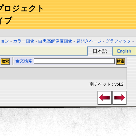
プロジェクト
イブ
ション
-
カラー画像
-
白黒高解像度画像
-
見開きページ
-
グラフィック
-
日本語
English
全文検索
南チベット : vol.2