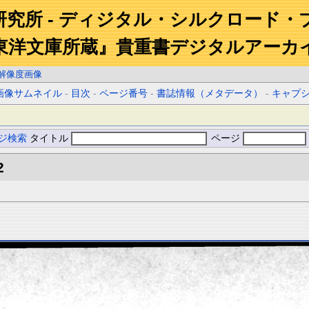
研究所 - ディジタル・シルクロード・
東洋文庫所蔵』貴重書デジタルアーカ
解像度画像
画像サムネイル
-
目次
-
ページ番号
-
書誌情報（メタデータ）
-
キャプ
ジ検索
タイトル
ページ
2