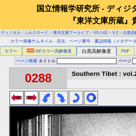
国立情報学研究所 - ディ
『東洋文庫所蔵』
ディジタル・シルクロード
>
東洋文庫アーカイブ
>
VII-1-62
>
V-2
>
白黒高
カラー画像サムネイル
-
目次
-
ページ番号
-
書誌情報（メタデー
カラー
IIIFカラー高解像度
白黒高解像度
PDF
ページ検索
タイトル
ページ
Southern Tibet : vol.
0288