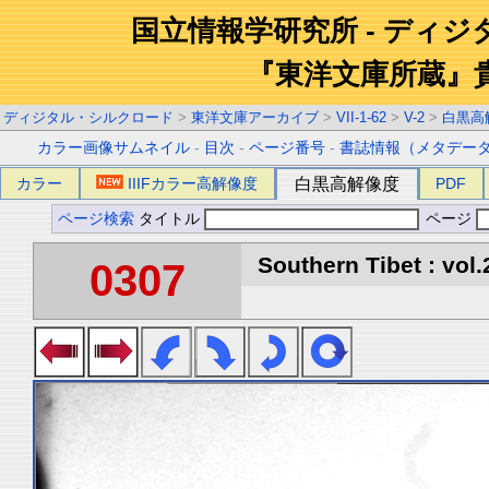
国立情報学研究所 - ディ
『東洋文庫所蔵』
ディジタル・シルクロード
>
東洋文庫アーカイブ
>
VII-1-62
>
V-2
>
白黒高
カラー画像サムネイル
-
目次
-
ページ番号
-
書誌情報（メタデー
カラー
IIIFカラー高解像度
白黒高解像度
PDF
ページ検索
タイトル
ページ
Southern Tibet : vol.
0307