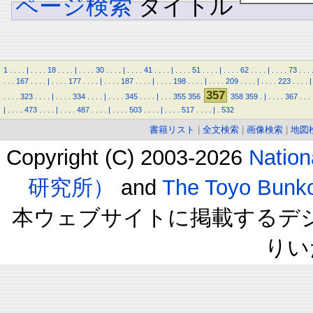
ページ検索
タイトル
1
.
.
.
.
|
.
.
.
.
18
.
.
.
.
|
.
.
.
.
30
.
.
.
.
|
.
.
.
.
41
.
.
.
.
|
.
.
.
.
51
.
.
.
.
|
.
.
.
.
62
.
.
.
.
|
.
.
.
.
73
.
.
.
.
.
.
167
.
.
.
.
|
.
.
.
.
177
.
.
.
.
|
.
.
.
.
187
.
.
.
.
|
.
.
.
.
198
.
.
.
.
|
.
.
.
.
209
.
.
.
.
|
.
.
.
.
223
.
.
.
.
|
357
.
.
.
.
323
.
.
.
.
|
.
.
.
.
334
.
.
.
.
|
.
.
.
.
345
.
.
.
.
|
.
.
.
355
356
358
359
.
|
.
.
.
.
367
.
.
.
|
.
.
.
.
473
.
.
.
.
|
.
.
.
.
487
.
.
.
.
|
.
.
.
.
503
.
.
.
.
|
.
.
.
.
517
.
.
.
.
|
.
532
書籍リスト
|
全文検索
|
画像検索
|
地図
Copyright (C) 2003-2026
Natio
研究所）
and
The Toyo B
本ウェブサイトに掲載するデ
りい