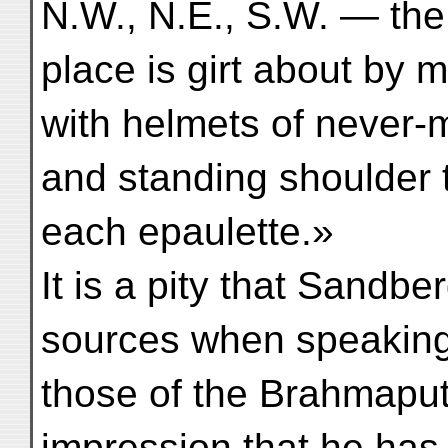
N.W., N.E., S.W. — the 
place is girt about by 
with helmets of never-
and standing shoulder t
each epaulette.»
It is a pity that Sandb
sources when speaking
those of the Brahmaputr
impression that he ha