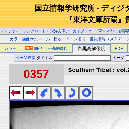
国立情報学研究所 - ディ
『東洋文庫所蔵』
ディジタル・シルクロード
>
東洋文庫アーカイブ
>
VII-1-62
>
V-2
>
白黒高
カラー画像サムネイル
-
目次
-
ページ番号
-
書誌情報（メタデー
カラー
IIIFカラー高解像度
白黒高解像度
PDF
ページ検索
タイトル
ページ
Southern Tibet : vol.
0357