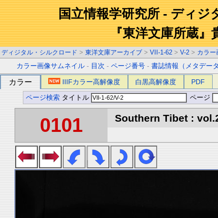
国立情報学研究所 - ディ
『東洋文庫所蔵』
ディジタル・シルクロード
>
東洋文庫アーカイブ
>
VII-1-62
>
V-2
>
カラー
カラー画像サムネイル
-
目次
-
ページ番号
-
書誌情報（メタデー
カラー
IIIFカラー高解像度
白黒高解像度
PDF
ページ検索
タイトル
ページ
Southern Tibet : vol.
0101