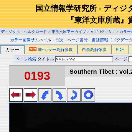
国立情報学研究所 - ディ
『東洋文庫所蔵』
ディジタル・シルクロード
>
東洋文庫アーカイブ
>
VII-1-62
>
V-2
>
カラー
カラー画像サムネイル
-
目次
-
ページ番号
-
書誌情報（メタデー
カラー
IIIFカラー高解像度
白黒高解像度
PDF
ページ検索
タイトル
ページ
Southern Tibet : vol.
0193