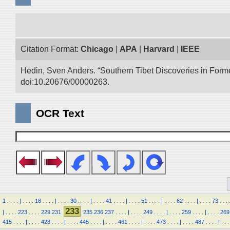
Citation Format:
Chicago
|
APA
|
Harvard
|
IEEE
Hedin, Sven Anders. “Southern Tibet Discoveries in Form
doi:10.20676/00000263.
OCR Text
1
.
.
.
.
|
.
.
.
.
18
.
.
.
.
|
.
.
.
.
30
.
.
.
.
|
.
.
.
.
41
.
.
.
.
|
.
.
.
.
51
.
.
.
.
|
.
.
.
.
62
.
.
.
.
|
.
.
.
.
73
.
.
.
233
|
.
.
.
.
223
.
.
.
.
229
231
235
236
237
.
.
.
.
|
.
.
.
.
249
.
.
.
.
|
.
.
.
.
259
.
.
.
.
|
.
.
.
.
269
415
.
.
.
.
|
.
.
.
.
428
.
.
.
.
|
.
.
.
.
445
.
.
.
.
|
.
.
.
.
461
.
.
.
.
|
.
.
.
.
473
.
.
.
.
|
.
.
.
.
487
.
.
.
.
|
.
.
.