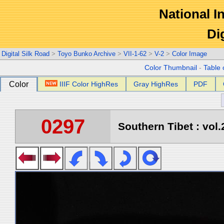
National In
Di
Digital Silk Road
>
Toyo Bunko Archive
>
VII-1-62
>
V-2
>
Color Image
Color Thumbnail
-
Table 
Color
IIIF Color HighRes
Gray HighRes
PDF
0297
Southern Tibet : vol.