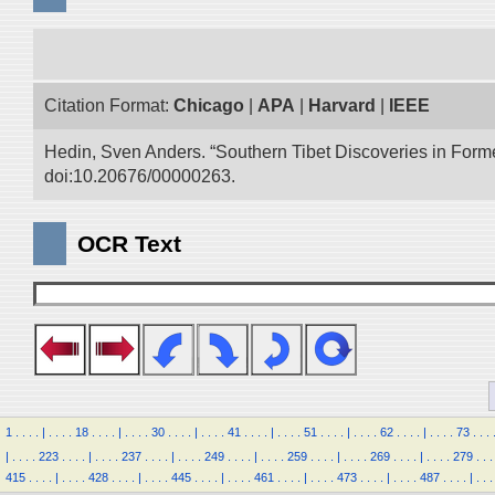
Citation Format:
Chicago
|
APA
|
Harvard
|
IEEE
Hedin, Sven Anders. “Southern Tibet Discoveries in Form
doi:10.20676/00000263.
OCR Text
1
.
.
.
.
|
.
.
.
.
18
.
.
.
.
|
.
.
.
.
30
.
.
.
.
|
.
.
.
.
41
.
.
.
.
|
.
.
.
.
51
.
.
.
.
|
.
.
.
.
62
.
.
.
.
|
.
.
.
.
73
.
.
.
|
.
.
.
.
223
.
.
.
.
|
.
.
.
.
237
.
.
.
.
|
.
.
.
.
249
.
.
.
.
|
.
.
.
.
259
.
.
.
.
|
.
.
.
.
269
.
.
.
.
|
.
.
.
.
279
.
.
.
415
.
.
.
.
|
.
.
.
.
428
.
.
.
.
|
.
.
.
.
445
.
.
.
.
|
.
.
.
.
461
.
.
.
.
|
.
.
.
.
473
.
.
.
.
|
.
.
.
.
487
.
.
.
.
|
.
.
.