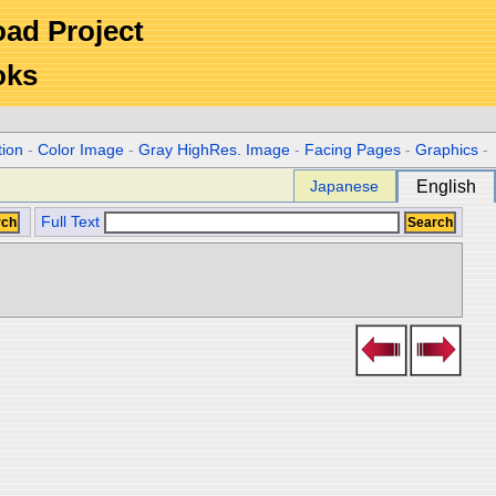
Road Project
oks
tion
-
Color Image
-
Gray HighRes. Image
-
Facing Pages
-
Graphics
-
Japanese
English
Full Text