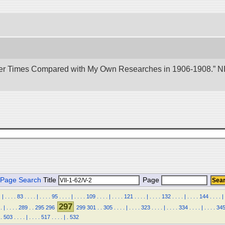
er Times Compared with My Own Researches in 1906-1908.” NII 
Page Search
Title
Page
.
|
.
.
.
.
83
.
.
.
.
|
.
.
.
.
95
.
.
.
.
|
.
.
.
.
109
.
.
.
.
|
.
.
.
.
121
.
.
.
.
|
.
.
.
.
132
.
.
.
.
|
.
.
.
.
144
.
.
.
.
|
297
.
|
.
.
.
.
289
.
.
295
296
299
301
.
.
305
.
.
.
.
|
.
.
.
.
323
.
.
.
.
|
.
.
.
.
334
.
.
.
.
|
.
.
.
.
34
.
503
.
.
.
.
|
.
.
.
.
517
.
.
.
.
|
.
532