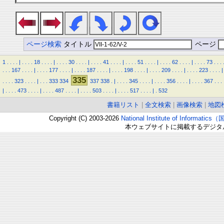
ページ検索
タイトル
ページ
1
.
.
.
.
|
.
.
.
.
18
.
.
.
.
|
.
.
.
.
30
.
.
.
.
|
.
.
.
.
41
.
.
.
.
|
.
.
.
.
51
.
.
.
.
|
.
.
.
.
62
.
.
.
.
|
.
.
.
.
73
.
.
.
.
.
.
167
.
.
.
.
|
.
.
.
.
177
.
.
.
.
|
.
.
.
.
187
.
.
.
.
|
.
.
.
.
198
.
.
.
.
|
.
.
.
.
209
.
.
.
.
|
.
.
.
.
223
.
.
.
.
|
335
.
.
.
.
323
.
.
.
.
|
.
.
.
333
334
337
338
.
|
.
.
.
.
345
.
.
.
.
|
.
.
.
.
356
.
.
.
.
|
.
.
.
.
367
.
.
.
|
.
.
.
.
473
.
.
.
.
|
.
.
.
.
487
.
.
.
.
|
.
.
.
.
503
.
.
.
.
|
.
.
.
.
517
.
.
.
.
|
.
532
書籍リスト
|
全文検索
|
画像検索
|
地図
Copyright (C) 2003-2026
National Institute of Inform
本ウェブサイトに掲載するデジタ