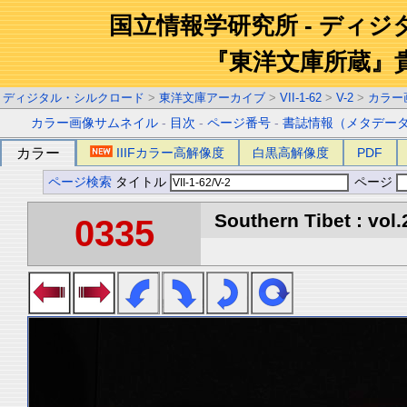
国立情報学研究所 - ディ
『東洋文庫所蔵』
ディジタル・シルクロード
>
東洋文庫アーカイブ
>
VII-1-62
>
V-2
>
カラー
カラー画像サムネイル
-
目次
-
ページ番号
-
書誌情報（メタデー
カラー
IIIFカラー高解像度
白黒高解像度
PDF
ページ検索
タイトル
ページ
Southern Tibet : vol.
0335