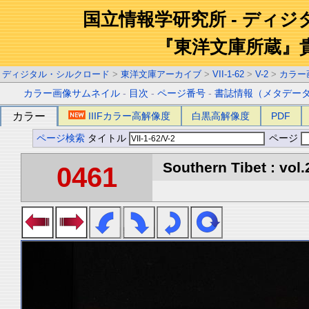
国立情報学研究所 - ディ
『東洋文庫所蔵』
ディジタル・シルクロード
>
東洋文庫アーカイブ
>
VII-1-62
>
V-2
>
カラー
カラー画像サムネイル
-
目次
-
ページ番号
-
書誌情報（メタデー
カラー
IIIFカラー高解像度
白黒高解像度
PDF
ページ検索
タイトル
ページ
Southern Tibet : vol.
0461