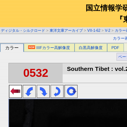
国立情報学
『
ディジタル・シルクロード
>
東洋文庫アーカイブ
>
VII-1-62
>
V-2
>
カラー
カラー
カラー
IIIFカラー高解像度
白黒高解像度
PDF
ペー
Southern Tibet : vol.
0532