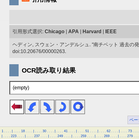
引用形式選択:
Chicago
|
APA
|
Harvard
|
IEEE
ヘディン, スウェン・アンデルシュ. “南チベット 過去の
doi:10.20676/00000263.
OCR読み取り結果
(empty)
ペー
1
.
.
.
.
|
.
.
.
.
18
.
.
.
.
|
.
.
.
.
30
.
.
.
.
|
.
.
.
.
41
.
.
.
.
|
.
.
.
.
51
.
.
.
.
|
.
.
.
.
62
.
.
.
.
|
.
.
.
.
73
.
.
.
|
.
.
.
.
223
.
.
.
.
|
.
.
.
.
237
.
.
.
.
|
.
.
.
.
249
.
.
.
.
|
.
.
.
.
259
.
.
.
.
|
.
.
.
.
269
.
.
.
.
|
.
.
.
.
279
.
.
.