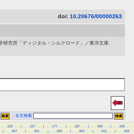
doi:
10.20676/00000263
立情報学研究所「ディジタル・シルクロード」／東洋文庫.
全文検索
.
.
.
.
155
.
.
.
.
|
.
.
.
.
167
.
.
.
.
|
.
.
.
.
177
.
.
.
.
|
.
.
.
.
187
.
.
.
.
|
.
.
.
.
198
.
.
.
.
|
.
.
.
.
209
.
.
.
.
.
|
.
.
.
.
367
.
.
.
.
|
.
.
.
.
381
.
.
.
.
|
.
.
.
.
393
.
.
.
.
|
.
.
.
.
403
.
.
.
.
|
.
.
.
.
415
.
.
.
.
|
.
.
.
.
428
.