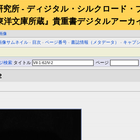
研究所 - ディジタル・シルクロード・
東洋文庫所蔵』貴重書デジタルアーカ
画像
画像サムネイル
-
目次
-
ページ番号
-
書誌情報（メタデータ）
-
キャプ
ジ検索
タイトル
ページ
2