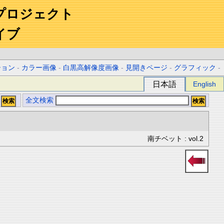
プロジェクト
イブ
ション
-
カラー画像
-
白黒高解像度画像
-
見開きページ
-
グラフィック
-
日本語
English
全文検索
南チベット : vol.2