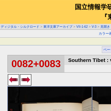
国立情報学
『
ディジタル・シルクロード
>
東洋文庫アーカイブ
>
VII-1-62
>
V-3
>
見開き
カラー
ペー
Southern Tibet : 
0082+0083