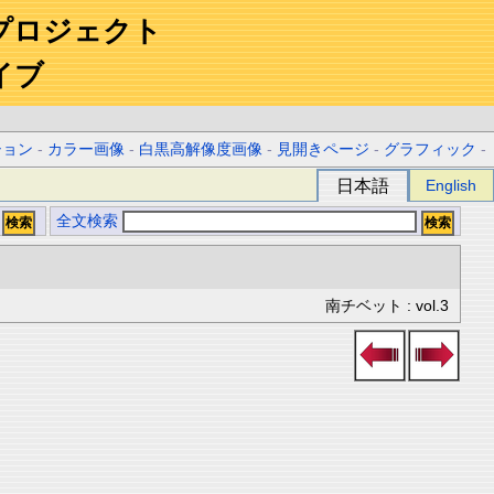
プロジェクト
イブ
ション
-
カラー画像
-
白黒高解像度画像
-
見開きページ
-
グラフィック
-
日本語
English
全文検索
南チベット : vol.3