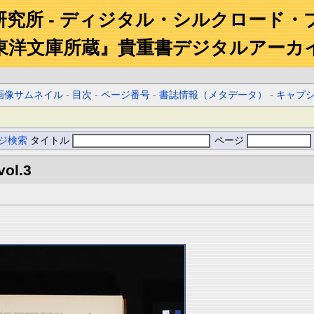
研究所 - ディジタル・シルクロード・
東洋文庫所蔵』貴重書デジタルアーカ
画像サムネイル
-
目次
-
ページ番号
-
書誌情報（メタデータ）
-
キャプ
ジ検索
タイトル
ページ
vol.3