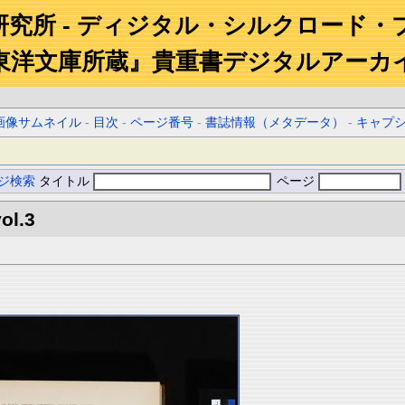
研究所 - ディジタル・シルクロード・
東洋文庫所蔵』貴重書デジタルアーカ
画像サムネイル
-
目次
-
ページ番号
-
書誌情報（メタデータ）
-
キャプ
ジ検索
タイトル
ページ
ol.3