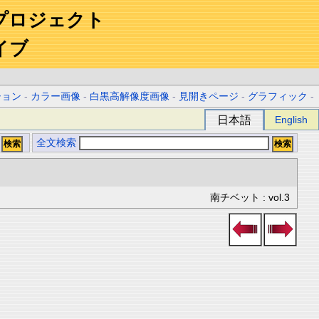
プロジェクト
イブ
ション
-
カラー画像
-
白黒高解像度画像
-
見開きページ
-
グラフィック
-
日本語
English
全文検索
南チベット : vol.3