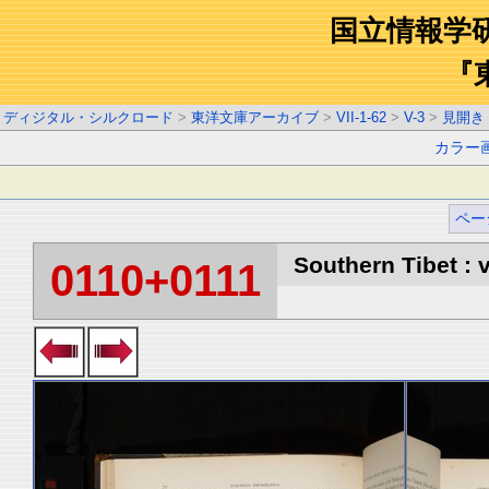
国立情報学
『
ディジタル・シルクロード
>
東洋文庫アーカイブ
>
VII-1-62
>
V-3
>
見開き
カラー
ペー
Southern Tibet : v
0110+0111