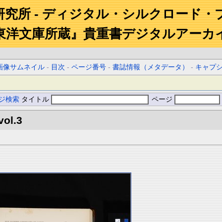
研究所 - ディジタル・シルクロード・
東洋文庫所蔵』貴重書デジタルアーカ
画像サムネイル
-
目次
-
ページ番号
-
書誌情報（メタデータ）
-
キャプ
ジ検索
タイトル
ページ
vol.3