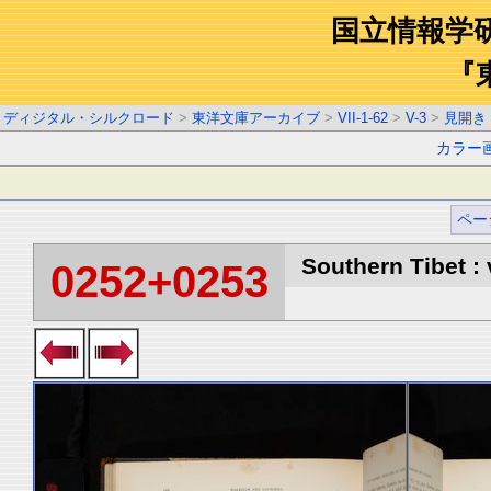
国立情報学
『
ディジタル・シルクロード
>
東洋文庫アーカイブ
>
VII-1-62
>
V-3
>
見開き
カラー
ペー
Southern Tibet : 
0252+0253