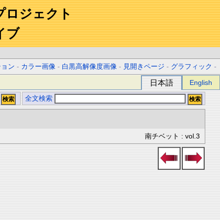
プロジェクト
イブ
ション
-
カラー画像
-
白黒高解像度画像
-
見開きページ
-
グラフィック
-
日本語
English
全文検索
南チベット : vol.3