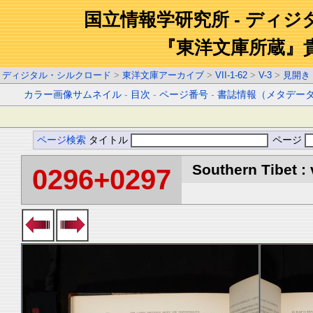
国立情報学研究所 - ディ
『東洋文庫所蔵』
ディジタル・シルクロード
>
東洋文庫アーカイブ
>
VII-1-62
>
V-3
>
見開き
カラー画像サムネイル
-
目次
-
ページ番号
-
書誌情報（メタデー
ページ検索
タイトル
ページ
Southern Tibet : 
0296+0297