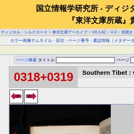
国立情報学研究所 - ディ
『東洋文庫所蔵』
ディジタル・シルクロード
>
東洋文庫アーカイブ
>
VII-1-62
>
V-3
>
見開き
カラー画像サムネイル
-
目次
-
ページ番号
-
書誌情報（メタデー
ページ検索
タイトル
ページ
Southern Tibet : 
0318+0319