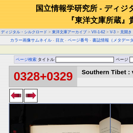
国立情報学研究所 - ディ
『東洋文庫所蔵』
ディジタル・シルクロード
>
東洋文庫アーカイブ
>
VII-1-62
>
V-3
>
見開き
カラー画像サムネイル
-
目次
-
ページ番号
-
書誌情報（メタデー
ページ検索
タイトル
ページ
Southern Tibet : 
0328+0329