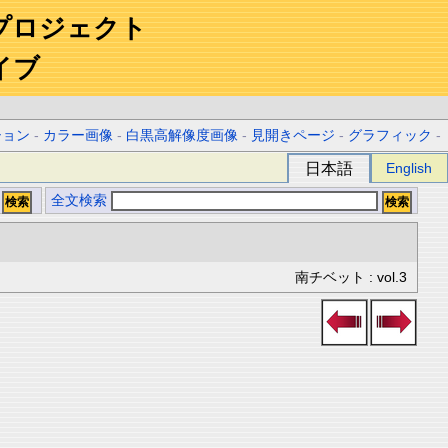
プロジェクト
イブ
ション
-
カラー画像
-
白黒高解像度画像
-
見開きページ
-
グラフィック
-
日本語
English
全文検索
南チベット : vol.3