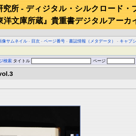
研究所 - ディジタル・シルクロード・
東洋文庫所蔵』貴重書デジタルアーカ
画像サムネイル
-
目次
-
ページ番号
-
書誌情報（メタデータ）
-
キャプ
ジ検索
タイトル
ページ
vol.3