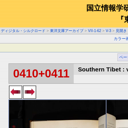
国立情報学
『
ディジタル・シルクロード
>
東洋文庫アーカイブ
>
VII-1-62
>
V-3
>
見開き
カラー
ペー
Southern Tibet : 
0410+0411