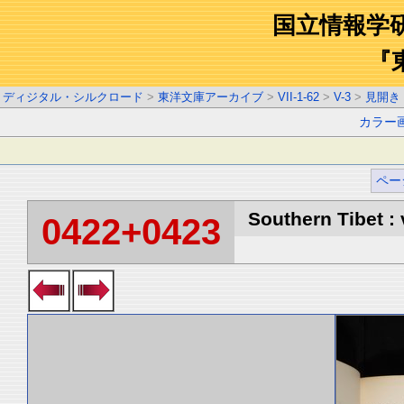
国立情報学
『
ディジタル・シルクロード
>
東洋文庫アーカイブ
>
VII-1-62
>
V-3
>
見開き
カラー
ペー
Southern Tibet : 
0422+0423