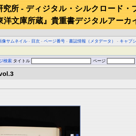
研究所 - ディジタル・シルクロード・
東洋文庫所蔵』貴重書デジタルアーカ
画像サムネイル
-
目次
-
ページ番号
-
書誌情報（メタデータ）
-
キャプ
ジ検索
タイトル
ページ
vol.3