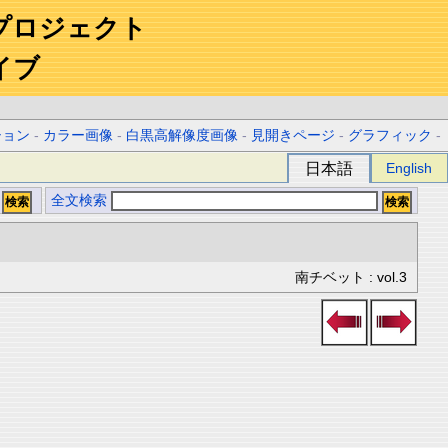
プロジェクト
イブ
ション
-
カラー画像
-
白黒高解像度画像
-
見開きページ
-
グラフィック
-
日本語
English
全文検索
南チベット : vol.3