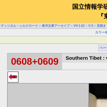
国立情報学
『
ディジタル・シルクロード
>
東洋文庫アーカイブ
>
VII-1-62
>
V-3
>
見開き
カラー
ペー
Southern Tibet : 
0608+0609