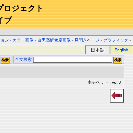
プロジェクト
イブ
ション
-
カラー画像
-
白黒高解像度画像
-
見開きページ
-
グラフィック
-
日本語
English
全文検索
南チベット : vol.3