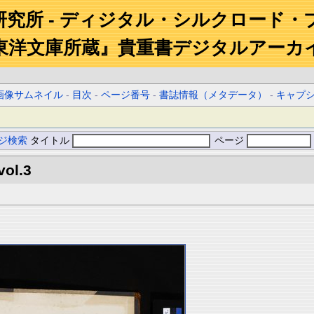
研究所 - ディジタル・シルクロード・
東洋文庫所蔵』貴重書デジタルアーカ
画像サムネイル
-
目次
-
ページ番号
-
書誌情報（メタデータ）
-
キャプ
ジ検索
タイトル
ページ
vol.3