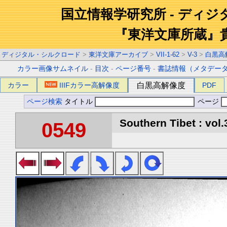
国立情報学研究所 - ディ
『東洋文庫所蔵』
ディジタル・シルクロード
>
東洋文庫アーカイブ
>
VII-1-62
>
V-3
>
白黒高
カラー画像サムネイル
-
目次
-
ページ番号
-
書誌情報（メタデー
カラー
IIIFカラー高解像度
白黒高解像度
PDF
ページ検索
タイトル
ページ
Southern Tibet : vol.
0549