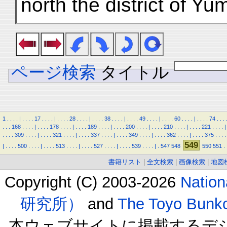
north the district of Y
ページ検索
タイトル
1
.
.
.
.
|
.
.
.
.
17
.
.
.
.
|
.
.
.
.
28
.
.
.
.
|
.
.
.
.
38
.
.
.
.
|
.
.
.
.
49
.
.
.
.
|
.
.
.
.
60
.
.
.
.
|
.
.
.
.
74
.
.
.
.
.
.
168
.
.
.
.
|
.
.
.
.
178
.
.
.
.
|
.
.
.
.
189
.
.
.
.
|
.
.
.
.
200
.
.
.
.
|
.
.
.
.
210
.
.
.
.
|
.
.
.
.
221
.
.
.
.
|
.
.
.
.
309
.
.
.
.
|
.
.
.
.
321
.
.
.
.
|
.
.
.
.
337
.
.
.
.
|
.
.
.
.
349
.
.
.
.
|
.
.
.
.
362
.
.
.
.
|
.
.
.
.
375
.
.
.
.
549
|
.
.
.
.
500
.
.
.
.
|
.
.
.
.
513
.
.
.
.
|
.
.
.
.
527
.
.
.
.
|
.
.
.
.
539
.
.
.
.
|
.
547
548
550
551
.
書籍リスト
|
全文検索
|
画像検索
|
地図
Copyright (C) 2003-2026
Natio
研究所）
and
The Toyo B
本ウェブサイトに掲載するデ