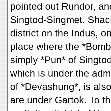
pointed out Rundor, an
Singtod-Singmet. Sha
district on the Indus, o
place where the *Bomb
simply *Pun* of Singto
which is under the admi
of *Devashung*, is als
are under Gartok. To t