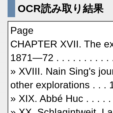
OCR読み取り結果
Page
CHAPTER XVII. The expl
1871—72 . . . . . . . . . .
» XVIII. Nain Sing's j
other explorations . . .
» XIX. Abbé Huc . . . . . . . 
» XX. Schlagintweit, La