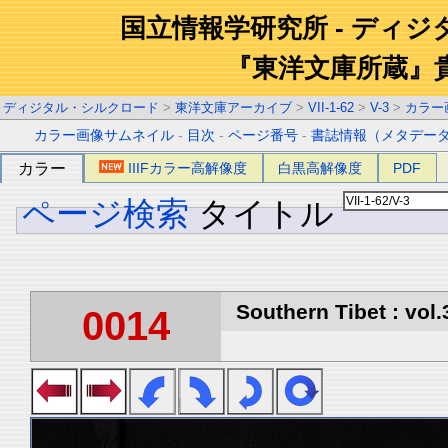
国立情報学研究所 - ディ
『東洋文庫所蔵』
ディジタル・シルクロード
>
東洋文庫アーカイブ
>
VII-1-62
>
V-3
>
カラー
カラー画像サムネイル
-
目次
-
ページ番号
-
書誌情報（メタデー
カラー
IIIFカラー高解像度
白黒高解像度
PDF
ページ検索
タイトル
Southern Tibet : vol.
0014