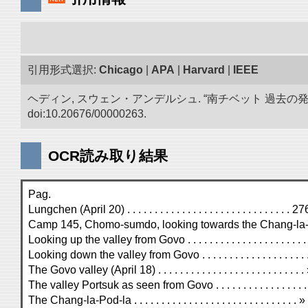
引用形式選択:
Chicago
|
APA
|
Harvard
|
IEEE
ヘディン, スウェン・アンデルシュ. “南チベット 過去の
doi:10.20676/00000263.
OCR読み取り結果
Pag.
Lungchen (April 20) . . . . . . . . . . . . . . . . . . . . . . . . . . . . . . 27
Camp 145, Chomo-sumdo, looking towards the Chang-la-Pod-la .
Looking up the valley from Govo . . . . . . . . . . . . . . . . . . . . . . 
Looking down the valley from Govo . . . . . . . . . . . . . . . . . . . .
The Govo valley (April 18) . . . . . . . . . . . . . . . . . . . . . . . . . . .
The valley Portsuk as seen from Govo . . . . . . . . . . . . . . . . . .
The Chang-la-Pod-la . . . . . . . . . . . . . . . . . . . . . . . . . . . . . . »