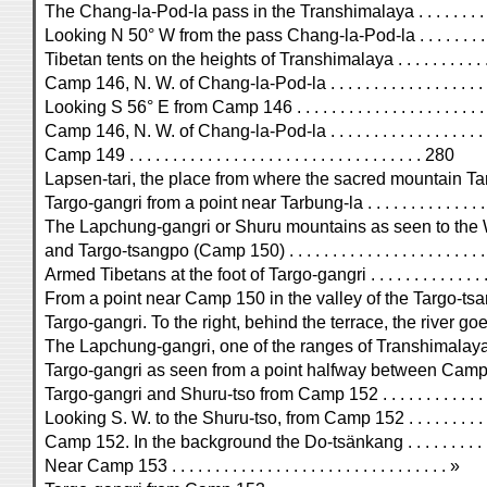
The Chang-la-Pod-la pass in the Transhimalaya . . . . . . . . . . .
Looking N 50° W from the pass Chang-la-Pod-la . . . . . . . . . . .
Tibetan tents on the heights of Transhimalaya . . . . . . . . . . . . 
Camp 146, N. W. of Chang-la-Pod-la . . . . . . . . . . . . . . . . . . 
Looking S 56° E from Camp 146 . . . . . . . . . . . . . . . . . . . . . . 
Camp 146, N. W. of Chang-la-Pod-la . . . . . . . . . . . . . . . . . . .
Camp 149 . . . . . . . . . . . . . . . . . . . . . . . . . . . . . . . . . . 280
Lapsen-tari, the place from where the sacred mountain Targ
Targo-gangri from a point near Tarbung-la . . . . . . . . . . . . . . . 
The Lapchung-gangri or Shuru mountains as seen to the W
and Targo-tsangpo (Camp 150) . . . . . . . . . . . . . . . . . . . . . . .
Armed Tibetans at the foot of Targo-gangri . . . . . . . . . . . . . . 
From a point near Camp 150 in the valley of the Targo-tsa
Targo-gangri. To the right, behind the terrace, the river 
The Lapchung-gangri, one of the ranges of Transhimalaya,
Targo-gangri as seen from a point halfway between Camp 
Targo-gangri and Shuru-tso from Camp 152 . . . . . . . . . . . . . .
Looking S. W. to the Shuru-tso, from Camp 152 . . . . . . . . . . . 
Camp 152. In the background the Do-tsänkang . . . . . . . . . . . .
Near Camp 153 . . . . . . . . . . . . . . . . . . . . . . . . . . . . . . . . »