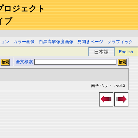
プロジェクト
イブ
ション
-
カラー画像
-
白黒高解像度画像
-
見開きページ
-
グラフィック
-
日本語
English
全文検索
南チベット : vol.3