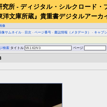
研究所 - ディジタル・シルクロード・
東洋文庫所蔵』貴重書デジタルアーカ
画像
画像サムネイル
-
目次
-
ページ番号
-
書誌情報（メタデータ）
-
キャプ
ジ検索
タイトル
ページ
3