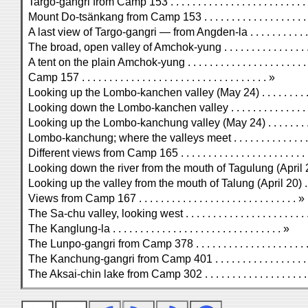
Targo-gangri from Camp 153 . . . . . . . . . . . . . . . . . . . . . . . . .
Mount Do-tsänkang from Camp 153 . . . . . . . . . . . . . . . . . . . .
A last view of Targo-gangri — from Angden-la . . . . . . . . . . . . .
The broad, open valley of Amchok-yung . . . . . . . . . . . . . . . . 
A tent on the plain Amchok-yung . . . . . . . . . . . . . . . . . . . . . 
Camp 157 . . . . . . . . . . . . . . . . . . . . . . . . . . . . . . . . . . »
Looking up the Lombo-kanchen valley (May 24) . . . . . . . . . . .
Looking down the Lombo-kanchen valley . . . . . . . . . . . . . . . 
Looking up the Lombo-kanchung valley (May 24) . . . . . . . . . . 
Lombo-kanchung; where the valleys meet . . . . . . . . . . . . . . . .
Different views from Camp 165 . . . . . . . . . . . . . . . . . . . . . . . 
Looking down the river from the mouth of Tagulung (April 20) . .
Looking up the valley from the mouth of Talung (April 20) . . . . 
Views from Camp 167 . . . . . . . . . . . . . . . . . . . . . . . . . . . . . »
The Sa-chu valley, looking west . . . . . . . . . . . . . . . . . . . . . .
The Kanglung-la . . . . . . . . . . . . . . . . . . . . . . . . . . . . . . . »
The Lunpo-gangri from Camp 378 . . . . . . . . . . . . . . . . . . . . .
The Kanchung-gangri from Camp 401 . . . . . . . . . . . . . . . . . . 
The Aksai-chin lake from Camp 302 . . . . . . . . . . . . . . . . . . . 