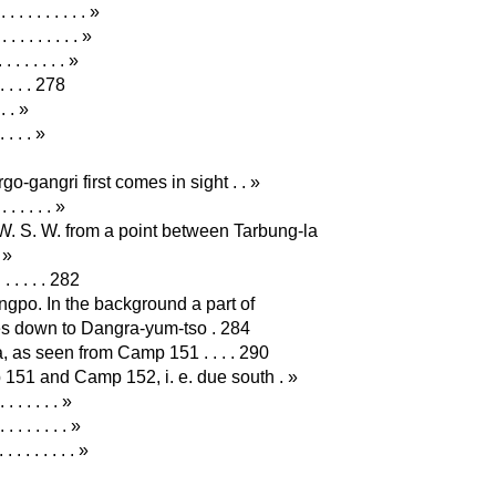
 . . . . . . . »
 . . . . . . »
. . . . . . »
. . . . 278
. . »
 . . . »
o-gangri first comes in sight . . »
. . . . . »
. S. W. from a point between Tarbung-la
 »
. . . . . 282
ngpo. In the background a part of
goes down to Dangra-yum-tso . 284
 as seen from Camp 151 . . . . 290
151 and Camp 152, i. e. due south . »
 . . . . . »
. . . . . . »
 . . . . . . »