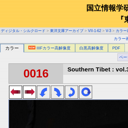
国立情報学
『
ディジタル・シルクロード
>
東洋文庫アーカイブ
>
VII-1-62
>
V-3
>
カラー
カラー
カラー
IIIFカラー高解像度
白黒高解像度
PDF
ペー
Southern Tibet : vol.
0016