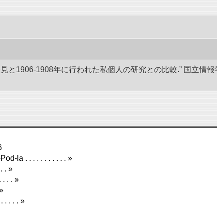
発見と1906-1908年に行われた私個人の研究との比較.” 国
6
 . . . . . . . . . . »
. . »
 . . . »
 »
 . . . . »