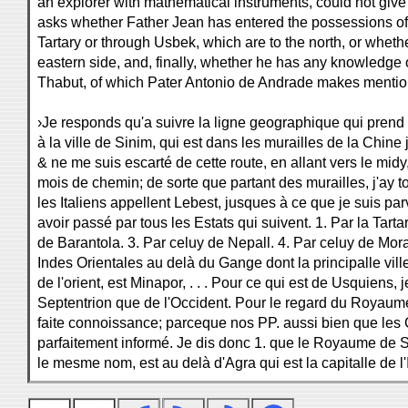
an explorer with mathematical instruments, could not give
asks whether Father Jean has entered the possessions of
Tartary or through Usbek, which are to the north, or whethe
eastern side, and, finally, whether he has any knowledge o
Thabut, of which Pater Antonio de Andrade makes mentio
›Je responds qu'a suivre la ligne geographique qui prend 
à la ville de Sinim, qui est dans les murailles de la Chine 
& ne me suis escarté de cette route, en allant vers le mid
mois de chemin; de sorte que partant des murailles, j'ay 
les Italiens appellent Lebest, jusques à ce que je suis 
avoir passé par tous les Estats qui suivent. 1. Par la Tart
de Barantola. 3. Par celuy de Nepall. 4. Par celuy de Mor
Indes Orientales au delà du Gange dont la principalle vil
de l'orient, est Minapor, . . . Pour ce qui est de Usquiens, 
Septentrion que de l'Occident. Pour le regard du Royaume
faite connoissance; parceque nos PP. aussi bien que les C
parfaitement informé. Je dis donc 1. que le Royaume de Sr
le mesme nom, est au delà d'Agra qui est la capitalle de 