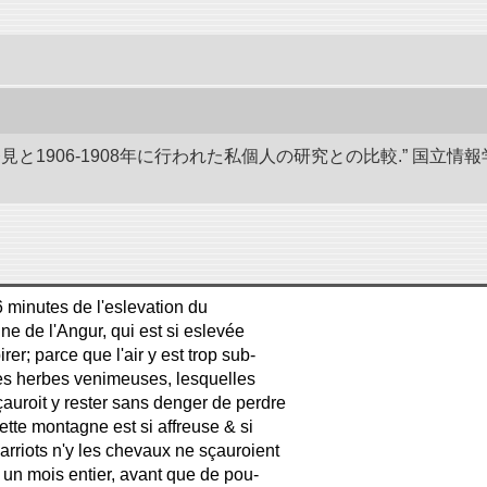
発見と1906-1908年に行われた私個人の研究との比較.” 国
6 minutes de l'eslevation du
ne de l'Angur, qui est si eslevée
er; parce que l'air y est trop sub-
aines herbes venimeuses, lesquelles
auroit y rester sans denger de perdre
ette montagne est si affreuse & si
harriots n'y les chevaux ne sçauroient
t un mois entier, avant que de pou-