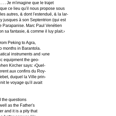
 . . Je m'imagine que le trajet
& que ce lieu qu'il nous propose sous
s autres, & dont l'estendué, & la lar-
 jusques à son Septentrion (qui est
elle Parapanise. Marc Paul Venétien
sa fantasie, & comme il luy plait.›
from Peking to Agra,
wo months in Barantola.
atical instruments and ›une
ific equipment the geo-
 when Kircher says: ›Quel-
erent aux confins du Roy-
et, duquel la Ville prin-
nit le voyage qu'il avait
d the questions
ell as the Father's
 and it is a pity that