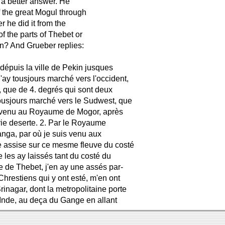
 a better answer. He
 the great Mogul through
r he did it from the
f the parts of Thebet or
n? And Grueber replies:
dépuis la ville de Pekin jusques
j'ay tousjours marché vers l'occident,
y, que de 4. degrés qui sont deux
tousjours marché vers le Sudwest, que
parvenu au Royaume de Mogor, après
arie deserte. 2. Par le Royaume
anga, par où je suis venu aux
le assise sur ce mesme fleuve du costé
je les ay laissés tant du costé du
 de Thebet, j'en ay une assés par-
hrestiens qui y ont esté, m'en ont
inagar, dont la metropolitaine porte
l'Inde, au deça du Gange en allant