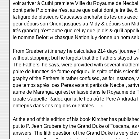
voir arriver à Cuthi premiere Ville du Royaume de Necbal .
dont parle Ptolomée n'est autre que celui dont je traitte, 
la figure de plusieurs Caucases enchaîsnés les uns avec le
geur dépuis son Orient jusques au Midy & dépuis son Midy
trés grande) n'est autre que celuy que je dis & qu'il app
le nomme Belor: & chasque Nation luy donne un nom selon 
From Grueber's itinerary he calculates 214 days' journey 
without stopping; but he forgets that the Fathers stayed t
The Fathers, he says, were provided with several mathem
paire de lunettes de forme optique‹. In spite of this scient
graphy of the Fathers is rather confused, as for instance,
que temps aprés, ces Peres estant partis de Necbal, arriv
aume de Maranga, qui est enlassé dans le Royaume de Teb
cipale s'appelle Radoc qui fut le lieu où le Pere Andrada fi
entrepris dans ces regions orientales . . .‹
At the end of this edition of his book Kircher has publishe
put to P. Jean Grubere by the Grand Duke of Toscana, as w
answers. The fifth question of the Grand Duke is very clever