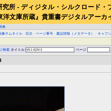
研究所 - ディジタル・シルクロード・
東洋文庫所蔵』貴重書デジタルアーカ
画像
画像サムネイル
-
目次
-
ページ番号
-
書誌情報（メタデータ）
-
キャプ
ジ検索
タイトル
ページ
3