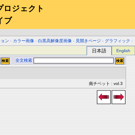
プロジェクト
イブ
ション
-
カラー画像
-
白黒高解像度画像
-
見開きページ
-
グラフィック
-
日本語
English
全文検索
南チベット : vol.3