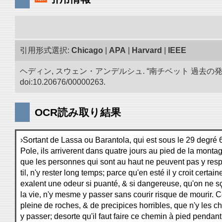
引用形式選択:
Chicago
|
APA
|
Harvard
|
IEEE
ヘディン, スウェン・アンデルシュ. “南チベット 過去の
doi:10.20676/00000263.
OCR読み取り結果
›Sortant de Lassa ou Barantola, qui est sous le 29 degré 
Pole, ils arriverent dans quatre jours au pied de la montag
que les personnes qui sont au haut ne peuvent pas y respir
til, n'y rester long temps; parce qu'en esté il y croit cert
exalent une odeur si puanté, & si dangereuse, qu'on ne sç
la vie, n'y mesme y passer sans courir risque de mourir. C
pleine de roches, & de precipices horribles, que n'y les c
y passer; desorte qu'il faut faire ce chemin à pied pendan