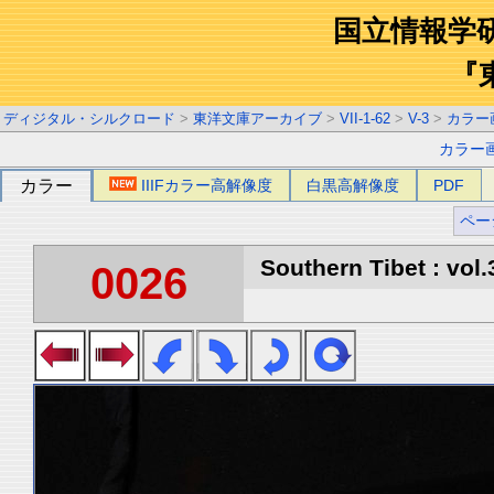
国立情報学
『
ディジタル・シルクロード
>
東洋文庫アーカイブ
>
VII-1-62
>
V-3
>
カラー
カラー
カラー
IIIFカラー高解像度
白黒高解像度
PDF
ペー
Southern Tibet : vol.
0026