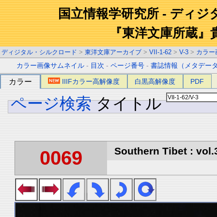
国立情報学研究所 - ディ
『東洋文庫所蔵』
ディジタル・シルクロード
>
東洋文庫アーカイブ
>
VII-1-62
>
V-3
>
カラー
カラー画像サムネイル
-
目次
-
ページ番号
-
書誌情報（メタデー
カラー
IIIFカラー高解像度
白黒高解像度
PDF
ページ検索
タイトル
Southern Tibet : vol.
0069