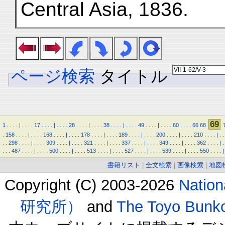
Central Asia, 1836.
ページ検索
タイトル
69
1
.
.
.
.
|
.
.
.
.
17
.
.
.
.
|
.
.
.
.
28
.
.
.
.
|
.
.
.
.
38
.
.
.
.
|
.
.
.
.
49
.
.
.
.
|
.
.
.
.
60
.
.
.
.
66
68
.
158
.
.
.
.
|
.
.
.
.
168
.
.
.
.
|
.
.
.
.
178
.
.
.
.
|
.
.
.
.
189
.
.
.
.
|
.
.
.
.
200
.
.
.
.
|
.
.
.
.
210
.
.
.
.
|
.
.
.
.
298
.
.
.
.
|
.
.
.
.
309
.
.
.
.
|
.
.
.
.
321
.
.
.
.
|
.
.
.
.
337
.
.
.
.
|
.
.
.
.
349
.
.
.
.
|
.
.
.
.
362
.
.
.
.
|
.
.
.
.
487
.
.
.
.
|
.
.
.
.
500
.
.
.
.
|
.
.
.
.
513
.
.
.
.
|
.
.
.
.
527
.
.
.
.
|
.
.
.
.
539
.
.
.
.
|
.
.
.
.
550
.
.
.
.
|
書籍リスト
|
全文検索
|
画像検索
|
地図
Copyright (C) 2003-2026
Natio
研究所）
and
The Toyo B