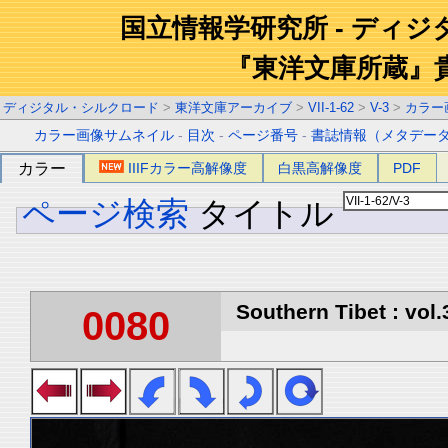
国立情報学研究所 - ディ
『東洋文庫所蔵』
ディジタル・シルクロード
>
東洋文庫アーカイブ
>
VII-1-62
>
V-3
>
カラー
カラー画像サムネイル
-
目次
-
ページ番号
-
書誌情報（メタデー
カラー
IIIFカラー高解像度
白黒高解像度
PDF
ページ検索
タイトル
Southern Tibet : vol.
0080