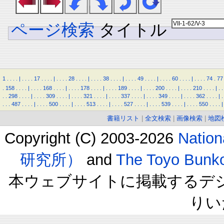
ページ検索
タイトル
1
.
.
.
.
|
.
.
.
.
17
.
.
.
.
|
.
.
.
.
28
.
.
.
.
|
.
.
.
.
38
.
.
.
.
|
.
.
.
.
49
.
.
.
.
|
.
.
.
.
60
.
.
.
.
|
.
.
.
.
74
.
77
.
158
.
.
.
.
|
.
.
.
.
168
.
.
.
.
|
.
.
.
.
178
.
.
.
.
|
.
.
.
.
189
.
.
.
.
|
.
.
.
.
200
.
.
.
.
|
.
.
.
.
210
.
.
.
.
|
.
.
.
.
298
.
.
.
.
|
.
.
.
.
309
.
.
.
.
|
.
.
.
.
321
.
.
.
.
|
.
.
.
.
337
.
.
.
.
|
.
.
.
.
349
.
.
.
.
|
.
.
.
.
362
.
.
.
.
|
.
.
.
.
487
.
.
.
.
|
.
.
.
.
500
.
.
.
.
|
.
.
.
.
513
.
.
.
.
|
.
.
.
.
527
.
.
.
.
|
.
.
.
.
539
.
.
.
.
|
.
.
.
.
550
.
.
.
.
|
書籍リスト
|
全文検索
|
画像検索
|
地図
Copyright (C) 2003-2026
Natio
研究所）
and
The Toyo B
本ウェブサイトに掲載するデ
りい