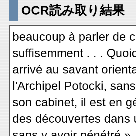
OCR読み取り結果
beaucoup à parler de c
suffisemment . . . Quoiqu
arrivé au savant orienta
l'Archipel Potocki, sans
son cabinet, il est en gé
des découvertes dans 
sans y avoir pénétré.»