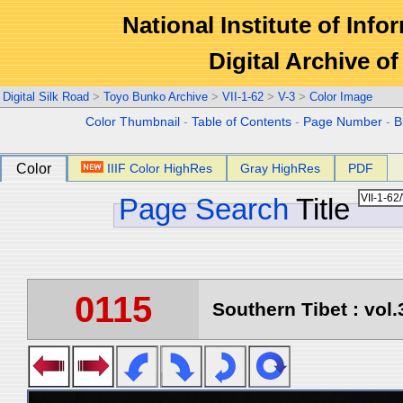
National Institute of Info
Digital Archive 
Digital Silk Road
>
Toyo Bunko Archive
>
VII-1-62
>
V-3
>
Color Image
Color Thumbnail
-
Table of Contents
-
Page Number
-
B
Color
IIIF Color HighRes
Gray HighRes
PDF
Page Search
Title
0115
Southern Tibet : vol.