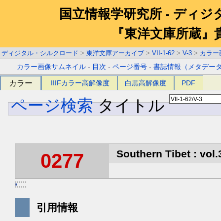
国立情報学研究所 - ディ
『東洋文庫所蔵』
ディジタル・シルクロード
>
東洋文庫アーカイブ
>
VII-1-62
>
V-3
>
カラー
カラー画像サムネイル
-
目次
-
ページ番号
-
書誌情報（メタデー
カラー
IIIFカラー高解像度
白黒高解像度
PDF
ページ検索
タイトル
Southern Tibet : vol.
0277
引用情報