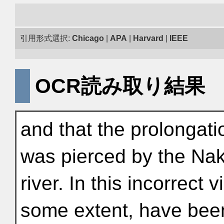
引用形式選択:
Chicago
|
APA
|
Harvard
|
IEEE
OCR読み取り結果
and that the prolongatio
was pierced by the Na
river. In this incorrect
some extent, have bee