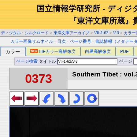
国立情報学研究所 - ディ
『東洋文庫所蔵』
ディジタル・シルクロード
>
東洋文庫アーカイブ
>
VII-1-62
>
V-3
>
カラー
カラー画像サムネイル
-
目次
-
ページ番号
-
書誌情報（メタデー
カラー
IIIFカラー高解像度
白黒高解像度
PDF
ページ検索
タイトル
ページ
Southern Tibet : vol.
0373