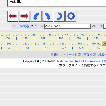
Vol. III.
ページ検索
タイトル
ページ
1
.
.
.
.
|
.
.
.
.
17
.
.
.
.
|
.
.
.
.
28
.
.
.
.
|
.
.
.
.
38
.
.
.
.
|
.
.
.
.
49
.
.
.
.
|
.
.
.
.
60
.
.
.
.
|
.
.
.
.
74
.
.
.
.
.
.
168
.
.
.
.
|
.
.
.
.
178
.
.
.
.
|
.
.
.
.
189
.
.
.
.
|
.
.
.
.
200
.
.
.
.
|
.
.
.
.
210
.
.
.
.
|
.
.
.
.
221
.
.
.
.
|
3
.
.
.
.
309
.
.
.
.
|
.
.
.
.
321
.
.
.
.
|
.
.
.
.
337
.
.
.
.
|
.
.
.
.
349
.
.
.
.
|
.
.
.
.
362
.
.
.
.
|
.
370
371
|
.
.
.
.
487
.
.
.
.
|
.
.
.
.
500
.
.
.
.
|
.
.
.
.
513
.
.
.
.
|
.
.
.
.
527
.
.
.
.
|
.
.
.
.
539
.
.
.
.
|
.
.
.
.
550
.
.
.
書籍リスト
|
全文検索
|
画像検索
|
地図
Copyright (C) 2003-2026
National Institute of Inform
本ウェブサイトに掲載するデジタ