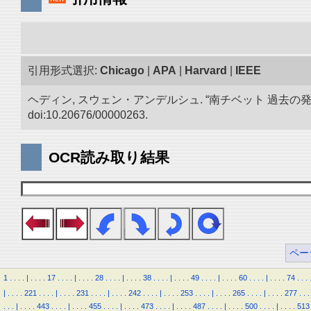
引用形式選択:
Chicago
|
APA
|
Harvard
|
IEEE
ヘディン, スウェン・アンデルシュ. “南チベット 過去の
doi:10.20676/00000263.
OCR読み取り結果
ペー
1
.
.
.
.
|
.
.
.
.
17
.
.
.
.
|
.
.
.
.
28
.
.
.
.
|
.
.
.
.
38
.
.
.
.
|
.
.
.
.
49
.
.
.
.
|
.
.
.
.
60
.
.
.
.
|
.
.
.
.
74
.
.
.
|
.
.
.
.
221
.
.
.
.
|
.
.
.
.
231
.
.
.
.
|
.
.
.
.
242
.
.
.
.
|
.
.
.
.
253
.
.
.
.
|
.
.
.
.
265
.
.
.
.
|
.
.
.
.
277
.
.
.
.
.
.
|
.
.
.
.
443
.
.
.
.
|
.
.
.
.
455
.
.
.
.
|
.
.
.
.
473
.
.
.
.
|
.
.
.
.
487
.
.
.
.
|
.
.
.
.
500
.
.
.
.
|
.
.
.
.
513