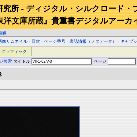
研究所 - ディジタル・シルクロード・
東洋文庫所蔵』貴重書デジタルアーカ
画像
画像サムネイル
-
目次
-
ページ番号
-
書誌情報（メタデータ）
-
キャプ
グラフィック
ジ検索
タイトル
ページ
3