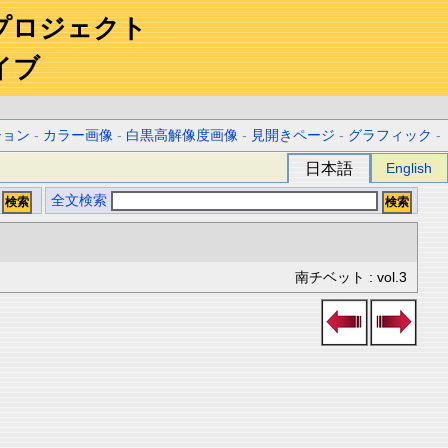
プロジェクト
イブ
ション
-
カラー画像
-
白黒高解像度画像
-
見開きページ
-
グラフィック
-
日本語
English
全文検索
南チベット : vol.3