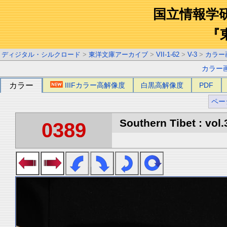
国立情報学
『
ディジタル・シルクロード
>
東洋文庫アーカイブ
>
VII-1-62
>
V-3
>
カラー
カラー
カラー
IIIFカラー高解像度
白黒高解像度
PDF
ペー
Southern Tibet : vol.
0389