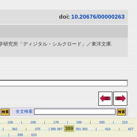
doi:
10.20676/00000263
立情報学研究所「ディジタル・シルクロード」／東洋文庫.
全文検索
.
.
.
.
158
.
.
.
.
|
.
.
.
.
168
.
.
.
.
|
.
.
.
.
178
.
.
.
.
|
.
.
.
.
189
.
.
.
.
|
.
.
.
.
200
.
.
.
.
|
.
.
.
.
210
.
.
.
.
389
.
|
.
.
.
.
362
.
.
.
.
|
.
.
.
.
375
.
.
.
.
|
385
387
391
393
.
.
.
.
|
.
.
.
.
410
.
.
.
.
|
.
.
.
.
427
.
.
.
.
.
|
.
.
.
.
599
.
.
.
.
610