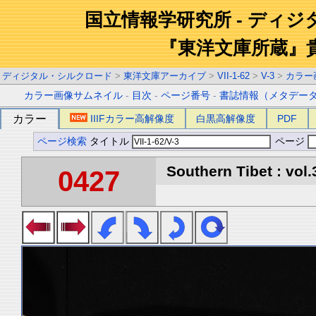
国立情報学研究所 - ディ
『東洋文庫所蔵』
ディジタル・シルクロード
>
東洋文庫アーカイブ
>
VII-1-62
>
V-3
>
カラー
カラー画像サムネイル
-
目次
-
ページ番号
-
書誌情報（メタデー
カラー
IIIFカラー高解像度
白黒高解像度
PDF
ページ検索
タイトル
ページ
Southern Tibet : vol.
0427