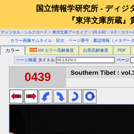
国立情報学研究所 - ディ
『東洋文庫所蔵』
ディジタル・シルクロード
>
東洋文庫アーカイブ
>
VII-1-62
>
V-3
>
カラー
カラー画像サムネイル
-
目次
-
ページ番号
-
書誌情報（メタデー
カラー
IIIFカラー高解像度
白黒高解像度
PDF
ページ検索
タイトル
ページ
Southern Tibet : vol.
0439