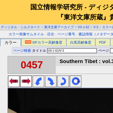
国立情報学研究所 - ディ
『東洋文庫所蔵』
ディジタル・シルクロード
>
東洋文庫アーカイブ
>
VII-1-62
>
V-3
>
カラー
カラー画像サムネイル
-
目次
-
ページ番号
-
書誌情報（メタデー
カラー
IIIFカラー高解像度
白黒高解像度
PDF
ページ検索
タイトル
ページ
Southern Tibet : vol.
0457