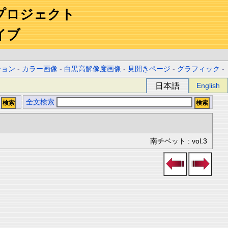
プロジェクト
イブ
ション
-
カラー画像
-
白黒高解像度画像
-
見開きページ
-
グラフィック
-
日本語
English
全文検索
南チベット : vol.3