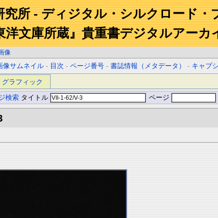
研究所 - ディジタル・シルクロード・
東洋文庫所蔵』貴重書デジタルアーカ
画像
画像サムネイル
-
目次
-
ページ番号
-
書誌情報（メタデータ）
-
キャプ
グラフィック
ジ検索
タイトル
ページ
3