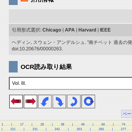
引用形式選択:
Chicago
|
APA
|
Harvard
|
IEEE
ヘディン, スウェン・アンデルシュ. “南チベット 過去の
doi:10.20676/00000263.
OCR読み取り結果
Vol. III.
ペー
1
.
.
.
.
|
.
.
.
.
17
.
.
.
.
|
.
.
.
.
28
.
.
.
.
|
.
.
.
.
38
.
.
.
.
|
.
.
.
.
49
.
.
.
.
|
.
.
.
.
60
.
.
.
.
|
.
.
.
.
74
.
.
.
|
.
.
.
.
221
.
.
.
.
|
.
.
.
.
231
.
.
.
.
|
.
.
.
.
242
.
.
.
.
|
.
.
.
.
253
.
.
.
.
|
.
.
.
.
265
.
.
.
.
|
.
.
.
.
277
.
.
.