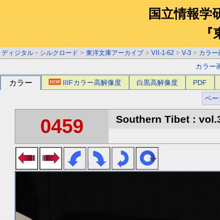
国立情報学
『
ディジタル・シルクロード
>
東洋文庫アーカイブ
>
VII-1-62
>
V-3
>
カラー
カラー
カラー
IIIFカラー高解像度
白黒高解像度
PDF
ペー
Southern Tibet : vol.
0459