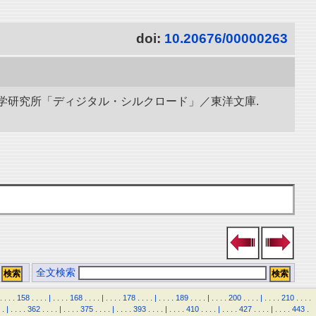
doi:
10.20676/00000263
立情報学研究所「ディジタル・シルクロード」／東洋文庫.
全文検索
.
.
.
.
158
.
.
.
.
|
.
.
.
.
168
.
.
.
.
|
.
.
.
.
178
.
.
.
.
|
.
.
.
.
189
.
.
.
.
|
.
.
.
.
200
.
.
.
.
|
.
.
.
.
210
.
.
.
.
.
|
.
.
.
.
362
.
.
.
.
|
.
.
.
.
375
.
.
.
.
|
.
.
.
.
393
.
.
.
.
|
.
.
.
.
410
.
.
.
.
|
.
.
.
.
427
.
.
.
.
|
.
.
.
.
443
.