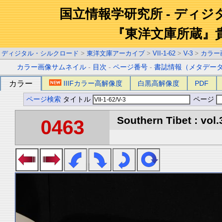
国立情報学研究所 - ディ
『東洋文庫所蔵』
ディジタル・シルクロード
>
東洋文庫アーカイブ
>
VII-1-62
>
V-3
>
カラー
カラー画像サムネイル
-
目次
-
ページ番号
-
書誌情報（メタデー
カラー
IIIFカラー高解像度
白黒高解像度
PDF
ページ検索
タイトル
ページ
Southern Tibet : vol.
0463