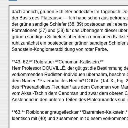
dach ähnlich, grünen Schiefer bedeckt.» Im Tagebuch Do
der Basis des Plateaus». — Ich habe schon aus petrogra
der grüne sandige Schiefer (38, 39) posteocan sei; eben
Formationen (37) und (38) für das Überlagern dieser über 
grünen sandigen Schiefers über dem cenomanen Kalkstei
ruht zunächst ein posteocäner, grüner, sandiger Schiefer
Sandstein-Konglomeratbildung von roter Farbe.
**43–62.** Rotgrauer **Cenoman-Kalkstein.**
Herr Professor DOUVILLÉ, der gütigst die Bestimmung der
vorkommenden Rudisten-Individuen übernahm, beschreibt (
dem Namen *Praeradiolites Hedini* DOUV. (Taf. XI, Fig. 2
des *Praeradiolites Fleuriani* aus dem Cenoman von Man
vom Aksai-Tschin dem Cenoman und zwar dem oberen C
Anstehend in den unteren Teilen des Plateaurandes südli
**63.** Rotblonder graugefleckter **Barrémien-Kalkstein.*
Identisch mit (40) und zusammen mit diesem vorkommen