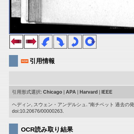
引用情報
引用形式選択:
Chicago
|
APA
|
Harvard
|
IEEE
ヘディン, スウェン・アンデルシュ. “南チベット 過去の
doi:10.20676/00000263.
OCR読み取り結果