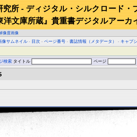
研究所 - ディジタル・シルクロード・
東洋文庫所蔵』貴重書デジタルアーカ
解像度画像
画像サムネイル
-
目次
-
ページ番号
-
書誌情報（メタデータ）
-
キャプ
ジ検索
タイトル
ページ
5