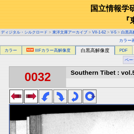
国立情報学
『
ディジタル・シルクロード
>
東洋文庫アーカイブ
>
VII-1-62
>
V-5
>
白黒高
カラー
カラー
IIIFカラー高解像度
白黒高解像度
PDF
ペー
Southern Tibet : vol.
0032