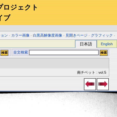
プロジェクト
イブ
ション
-
カラー画像
-
白黒高解像度画像
-
見開きページ
-
グラフィック
-
日本語
English
全文検索
南チベット : vol.5