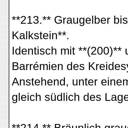
**213.** Graugelber bis
Kalkstein**.
Identisch mit **(200)**
Barrémien des Kreides
Anstehend, unter einem
gleich südlich des Lag
**214.** Bräunlich grau