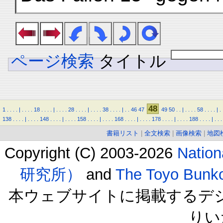
ページ検索
タイトル
48
1
.
.
.
.
|
.
.
.
.
18
.
.
.
.
|
.
.
.
.
28
.
.
.
.
|
.
.
.
.
38
.
.
.
.
|
.
.
46
47
49
50
.
.
|
.
.
.
.
58
.
.
.
.
|
.
138
.
.
.
.
|
.
.
.
.
148
.
.
.
.
|
.
.
.
.
158
.
.
.
.
|
.
.
.
.
168
.
.
.
.
|
.
.
.
.
178
.
.
.
.
|
.
.
.
.
188
.
.
.
.
|
.
.
.
書籍リスト
|
全文検索
|
画像検索
|
地図
Copyright (C) 2003-2026
Natio
研究所）
and
The Toyo B
本ウェブサイトに掲載するデ
りい