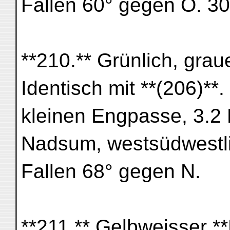
Fallen 60° gegen O. 30
**210.** Grünlich, grau
Identisch mit **(206)*
kleinen Engpasse, 3.2 
Nadsum, westsüdwestli
Fallen 68° gegen N.
**211.** Gelbweisser **