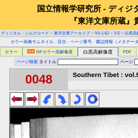
国立情報学研究所 - ディ
『東洋文庫所蔵』
ディジタル・シルクロード
>
東洋文庫アーカイブ
>
VII-1-62
>
V-5
>
白黒高
カラー画像サムネイル
-
目次
-
ページ番号
-
書誌情報（メタデー
カラー
IIIFカラー高解像度
白黒高解像度
PDF
ページ検索
タイトル
ページ
Southern Tibet : vol.
0048