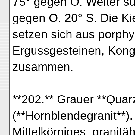
75° gegen O. Weiter sü
gegen O. 20° S. Die K
setzen sich aus porphy
Ergussgesteinen, Kong
zusammen.
**202.** Grauer **Quarzb
(**Hornblendegranit**).
Mittelkörniges, granitä