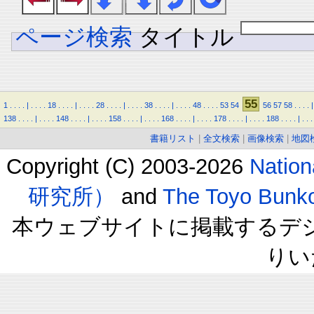
ページ検索
タイトル
55
1
.
.
.
.
|
.
.
.
.
18
.
.
.
.
|
.
.
.
.
28
.
.
.
.
|
.
.
.
.
38
.
.
.
.
|
.
.
.
.
48
.
.
.
.
53
54
56
57
58
.
.
.
.
|
138
.
.
.
.
|
.
.
.
.
148
.
.
.
.
|
.
.
.
.
158
.
.
.
.
|
.
.
.
.
168
.
.
.
.
|
.
.
.
.
178
.
.
.
.
|
.
.
.
.
188
.
.
.
.
|
.
.
.
書籍リスト
|
全文検索
|
画像検索
|
地図
Copyright (C) 2003-2026
Natio
研究所）
and
The Toyo B
本ウェブサイトに掲載するデ
りい