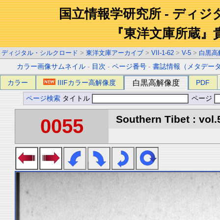
国立情報学研究所 - ディ
『東洋文庫所蔵』
ディジタル・シルクロード
>
東洋文庫アーカイブ
>
VII-1-62
>
V-5
>
白黒高
カラー画像サムネイル
-
目次
-
ページ番号
-
書誌情報（メタデー
カラー
IIIFカラー高解像度
白黒高解像度
PDF
ページ検索
タイトル
ページ
Southern Tibet : vol.
0055