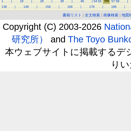
56
1
.
.
.
.
|
.
.
.
.
18
.
.
.
.
|
.
.
.
.
28
.
.
.
.
|
.
.
.
.
38
.
.
.
.
|
.
.
.
.
48
.
.
.
.
|
54
55
57
58
.
.
.
.
|
.
138
.
.
.
.
|
.
.
.
.
148
.
.
.
.
|
.
.
.
.
158
.
.
.
.
|
.
.
.
.
168
.
.
.
.
|
.
.
.
.
178
.
.
.
.
|
.
.
.
.
188
.
.
.
.
|
.
.
.
書籍リスト
|
全文検索
|
画像検索
|
地図
Copyright (C) 2003-2026
Natio
研究所）
and
The Toyo B
本ウェブサイトに掲載するデ
りい