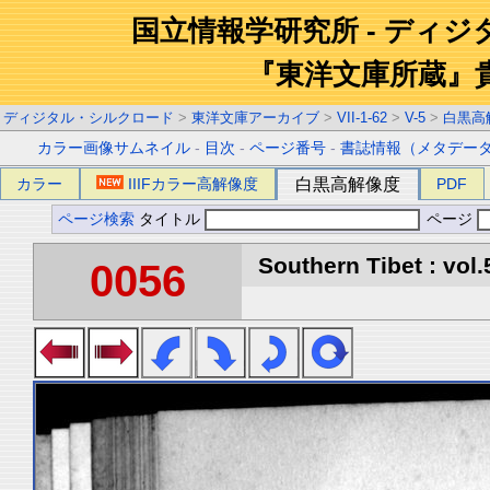
国立情報学研究所 - ディ
『東洋文庫所蔵』
ディジタル・シルクロード
>
東洋文庫アーカイブ
>
VII-1-62
>
V-5
>
白黒高
カラー画像サムネイル
-
目次
-
ページ番号
-
書誌情報（メタデー
カラー
IIIFカラー高解像度
白黒高解像度
PDF
ページ検索
タイトル
ページ
Southern Tibet : vol.
0056