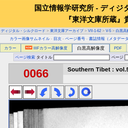
国立情報学研究所 - ディ
『東洋文庫所蔵』
ディジタル・シルクロード
>
東洋文庫アーカイブ
>
VII-1-62
>
V-5
>
白黒高
カラー画像サムネイル
-
目次
-
ページ番号
-
書誌情報（メタデー
カラー
IIIFカラー高解像度
白黒高解像度
PDF
ページ検索
タイトル
ページ
Southern Tibet : vol.
0066