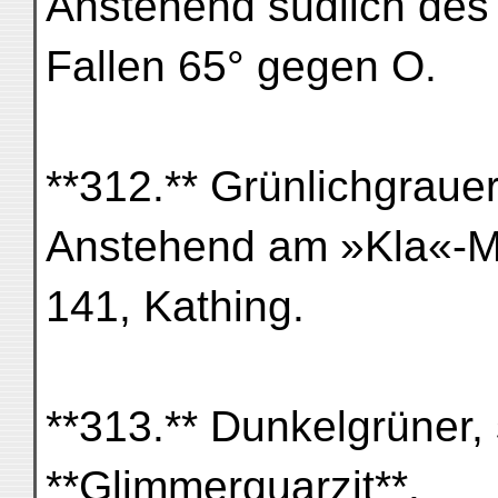
Anstehend südlich des 
Fallen 65° gegen O.
**312.** Grünlichgrauer
Anstehend am »Kla«-Me
141, Kathing.
**313.** Dunkelgrüner, 
**Glimmerquarzit**.