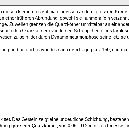
diesen kleineren sieht man indessen andere, grössere Körner
ren einer früheren Abrundung, obwohl sie nunmehr fein verzahnt
ge. Zuweilen grenzen die Quarzkörner unmittelbar an einander
ischen den Quarzkörnern von feinen Schüppchen eines farblos
wesen zu sein, der durch Dynamometamorphose seine jetzige und
lung und nördlich davon bis nach dem Lagerplatz 150, und man 
kittet. Das Gestein zeigt eine undeutliche Schichtung, besteh
ung grösserer Quarzkörner, von 0.06—0.2 mm Durchmesser, in d