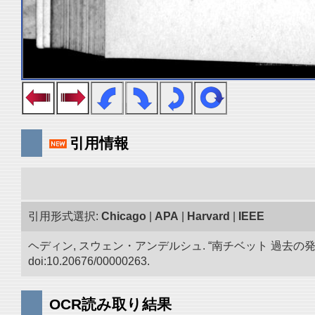
引用情報
引用形式選択:
Chicago
|
APA
|
Harvard
|
IEEE
ヘディン, スウェン・アンデルシュ. “南チベット 過去の
doi:10.20676/00000263.
OCR読み取り結果