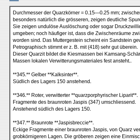
Durchmesser der Quarzkörner = 0.15—0.25 mm; zwischen 
besonders natürlich die grösseren, zeigen deutliche Spu
Sie zeigen undulöse Auslöschung oder sogar Druckzwillin
umgeben; noch häufiger ist, dass die Zwischenräume zw
worden sind. Das Muttergestein scheint ein Sandstein ge
Petrographisch stimmt er z. B. mit (418) sehr gut überein.
Dieser Quarzit bildet die Kiesmassen bei Kamsang-Schär
Massen lokalen Verwitterungsmateriales fest ansteht..
**345.** Gelber **Kalksinter**.
Südlich des Lagers 150 anstehend.
**346.** Roter, verwitterter **quarzporphyrischer Liparit**.
Fragmente des braunroten Jaspis (347) umschliessend.
Anstehend südlich des Lagers 150.
**347.** Braunrote **Jaspisbreccie**.
Eckige Fragmente einer braunroten Jaspis, von Quarz ver
grobkörnigeren Lagen. Die gröberen zeigen eine Einmisch