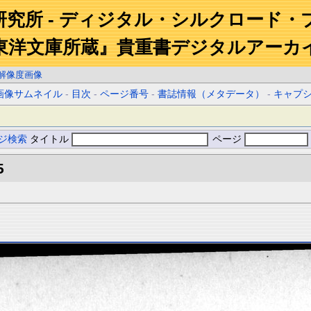
研究所 - ディジタル・シルクロード・
東洋文庫所蔵』貴重書デジタルアーカ
解像度画像
画像サムネイル
-
目次
-
ページ番号
-
書誌情報（メタデータ）
-
キャプ
ジ検索
タイトル
ページ
5