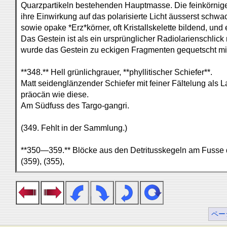
Quarzpartikeln bestehenden Hauptmasse. Die feinkörniger
ihre Einwirkung auf das polarisierte Licht äusserst schwac
sowie opake *Erz*körner, oft Kristallskelette bildend, und
Das Gestein ist als ein ursprünglicher Radiolarienschlic
wurde das Gestein zu eckigen Fragmenten gequetscht mit fa
**348.** Hell grünlichgrauer, **phyllitischer Schiefer**.
Matt seidenglänzender Schiefer mit feiner Fältelung als 
präocän wie diese.
Am Südfuss des Targo-gangri.
(349. Fehlt in der Sammlung.)
**350—359.** Blöcke aus den Detritusskegeln am Fusse 
(359), (355),
ペー