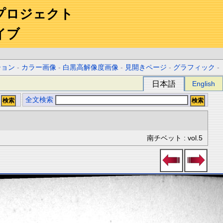
プロジェクト
イブ
ション
-
カラー画像
-
白黒高解像度画像
-
見開きページ
-
グラフィック
-
日本語
English
全文検索
南チベット : vol.5