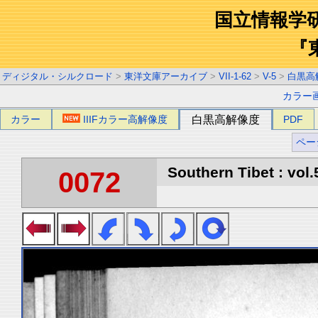
国立情報学
『
ディジタル・シルクロード
>
東洋文庫アーカイブ
>
VII-1-62
>
V-5
>
白黒高
カラー
カラー
IIIFカラー高解像度
白黒高解像度
PDF
ペー
Southern Tibet : vol.
0072