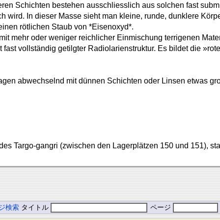
en Schichten bestehen ausschliesslich aus solchen fast submi
h wird. In dieser Masse sieht man kleine, runde, dunklere Körper
 einen rötlichen Staub von *Eisenoxyd*.
k mit mehr oder weniger reichlicher Einmischung terrigenen Mat
st vollständig getilgter Radiolarienstruktur. Es bildet die »r
Lagen abwechselnd mit dünnen Schichten oder Linsen etwas grobk
des Targo-gangri (zwischen den Lagerplätzen 150 und 151), st
ジ検索
タイトル
ページ