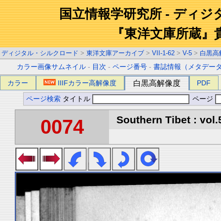
国立情報学研究所 - ディ
『東洋文庫所蔵』
ディジタル・シルクロード
>
東洋文庫アーカイブ
>
VII-1-62
>
V-5
>
白黒高
カラー画像サムネイル
-
目次
-
ページ番号
-
書誌情報（メタデー
カラー
IIIFカラー高解像度
白黒高解像度
PDF
ページ検索
タイトル
ページ
Southern Tibet : vol.
0074