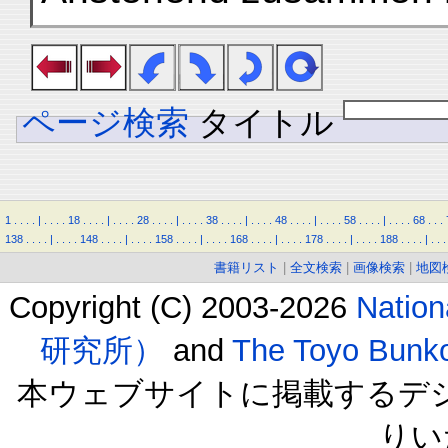
ページ検索
タイトル
1
.
.
.
.
|
.
.
.
.
18
.
.
.
.
|
.
.
.
.
28
.
.
.
.
|
.
.
.
.
38
.
.
.
.
|
.
.
.
.
48
.
.
.
.
|
.
.
.
.
58
.
.
.
.
|
.
.
.
.
68
.
.
.
138
.
.
.
.
|
.
.
.
.
148
.
.
.
.
|
.
.
.
.
158
.
.
.
.
|
.
.
.
.
168
.
.
.
.
|
.
.
.
.
178
.
.
.
.
|
.
.
.
.
188
.
.
.
.
|
.
.
.
書籍リスト
|
全文検索
|
画像検索
|
地図
Copyright (C) 2003-2026
Natio
研究所）
and
The Toyo B
本ウェブサイトに掲載するデ
りい