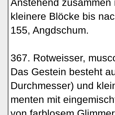
Anstehend zusammen mi
kleinere Blöcke bis na
155, Angdschum.
367. Rotweisser, muscov
Das Gestein besteht a
Durchmesser) und klei
menten mit eingemisch
von farblosem Glimmer.