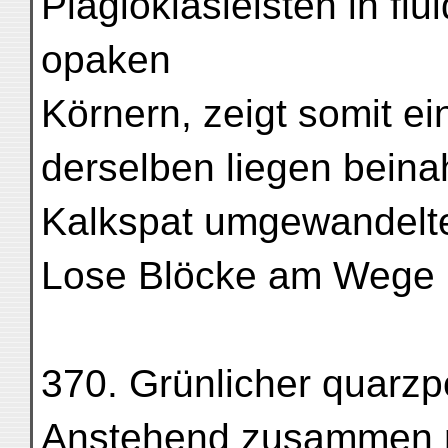
Plagioklasleisten in fl
opaken
Körnern, zeigt somit ein
derselben liegen beina
Kalkspat umgewandelte
Lose Blöcke am Wege n
370. Grünlicher quarzpo
Anstehend zusammen mi