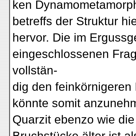
ken Dynamometamorpho
betreffs der Struktur h
hervor. Die im Ergussg
eingeschlossenen Frag
vollstän-
dig den feinkörnigeren
könnte somit anzuneh
Quarzit ebenzo wie di
Bruchstücke älter ist a