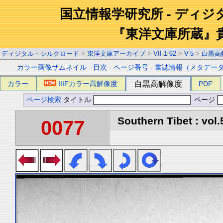
国立情報学研究所 - ディ
『東洋文庫所蔵』
ディジタル・シルクロード
>
東洋文庫アーカイブ
>
VII-1-62
>
V-5
>
白黒高
カラー画像サムネイル
-
目次
-
ページ番号
-
書誌情報（メタデー
カラー
IIIFカラー高解像度
白黒高解像度
PDF
ページ検索
タイトル
ページ
Southern Tibet : vol.
0077