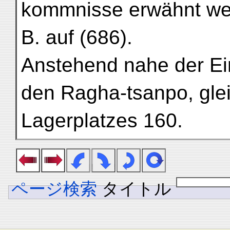
kommnisse erwähnt werd
B. auf (686).
Anstehend nahe der E
den Ragha-tsanpo, glei
Lagerplatzes 160.
ページ検索
タイトル