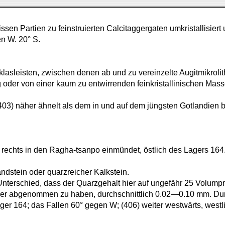
sen Partien zu feinstruierten Calcitaggergaten umkristallisiert
n W. 20° S.
lasleisten, zwischen denen ab und zu vereinzelte Augitmikrol
 oder von einer kaum zu entwirrenden feinkristallinischen Mas
03) näher ähnelt als dem in und auf dem jüngsten Gotlandien be
n rechts in den Ragha-tsanpo einmündet, östlich des Lagers 164
andstein oder quarzreicher Kalkstein.
n Unterschied, dass der Quarzgehalt hier auf ungefähr 25 Volump
rner abgenommen zu haben, durchschnittlich 0.02—0.10 mm. Du
ger 164; das Fallen 60° gegen W; (406) weiter westwärts, westl