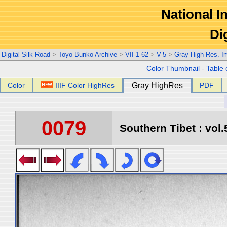
National In
Di
Digital Silk Road
>
Toyo Bunko Archive
>
VII-1-62
>
V-5
>
Gray High Res. I
Color Thumbnail
-
Table 
Color
IIIF Color HighRes
Gray HighRes
PDF
0079
Southern Tibet : vol.