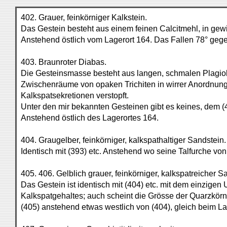
402. Grauer, feinkörniger Kalkstein.
Das Gestein besteht aus einem feinen Calcitmehl, in gewis
Anstehend östlich vom Lagerort 164. Das Fallen 78° gege
403. Braunroter Diabas.
Die Gesteinsmasse besteht aus langen, schmalen Plagiok
Zwischenräume von opaken Trichiten in wirrer Anordnung
Kalkspatsekretionen verstopft.
Unter den mir bekannten Gesteinen gibt es keines, dem (4
Anstehend östlich des Lagerortes 164.
404. Graugelber, feinkörniger, kalkspathaltiger Sandstein.
Identisch mit (393) etc. Anstehend wo seine Talfurche vo
405. 406. Gelblich grauer, feinkörniger, kalkspatreicher S
Das Gestein ist identisch mit (404) etc. mit dem einzige
Kalkspatgehaltes; auch scheint die Grösse der Quarzkö
(405) anstehend etwas westlich von (404), gleich beim La