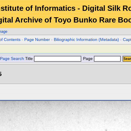
stitute of Informatics - Digital Silk 
gital Archive of Toyo Bunko Rare Bo
mage
of Contents
-
Page Number
-
Biliographic Information (Metadata)
-
Cap
Page Search
Title
Page
5