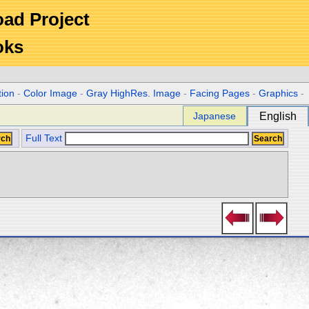
Road Project
oks
tion
-
Color Image
-
Gray HighRes. Image
-
Facing Pages
-
Graphics
-
Japanese
English
Full Text